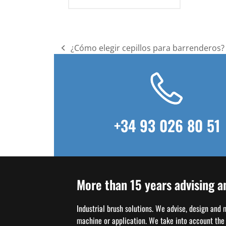
¿Cómo elegir cepillos para barrenderos?
previous
post:
+34 93 026 80 51
More than 15 years advising a
Industrial brush solutions. We advise, design and
machine or application. We take into account the w