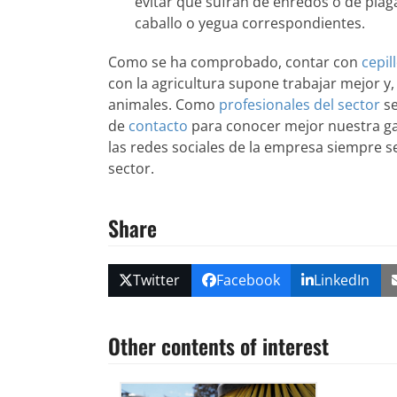
evitar que sufran de enredos o de plag
caballo o yegua correspondientes.
Como se ha comprobado, contar con
cepil
con la agricultura supone trabajar mejor y
animales. Como
profesionales del sector
se
de
contacto
para conocer mejor nuestra g
las redes sociales de la empresa siempre 
sector.
Share
Twitter
Facebook
LinkedIn
Other contents of interest