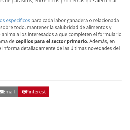
as de parásitos, entre otros problemas que afecten al
los específicos
para cada labor ganadera o relacionada
, sobre todo, mantener la salubridad de alimentos y
 anima a los interesados a que completen el
formulario
ama de
cepillos para el sector primario
. Además, en
se informa detalladamente de las últimas novedades del
Email
Pinterest