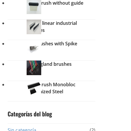
Strip brush without guide
Plastic linear industrial
brushes
Pin Brushes with Spike
Cable gland brushes
Strip Brush Monobloc
Galvanized Steel
Categorías del blog
Sin categoría
(2)