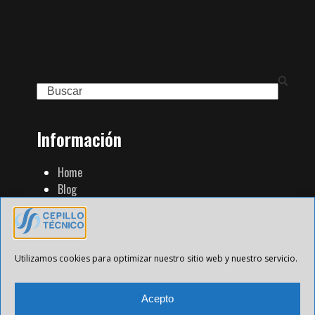
Search
Información
Home
Blog
Familia de Productos
Contacto
Tienda Strip
Aviso Legal
Utilizamos cookies para optimizar nuestro sitio web y nuestro servicio.
Política de Privacidad
Política de cookies
Acepto