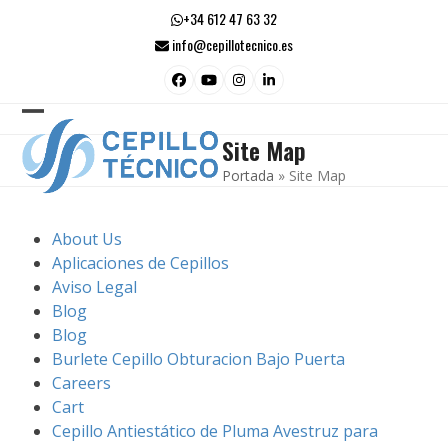
Skip
+34 612 47 63 32
to
info@cepillotecnico.es
content
Facebook
YouTube
Instagram
LinkedIn
Open
Close
Site Map
mobile
mobile
Portada
»
Site Map
menu
menu
About Us
Aplicaciones de Cepillos
Aviso Legal
Blog
Blog
Burlete Cepillo Obturacion Bajo Puerta
Careers
Cart
Cepillo Antiestático de Pluma Avestruz para