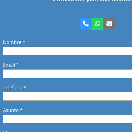
Teléfono
Whatsapp
Correo
electrón
Nombre *
Email *
Teléfono *
Asunto *