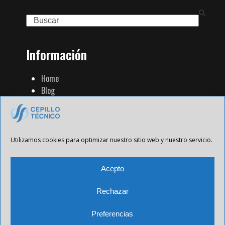
Search
Información
Home
Blog
Familia de Productos
Contacto
Tienda Strip
Aviso Legal
Utilizamos cookies para optimizar nuestro sitio web y nuestro servicio.
Política de Privacidad
Política de cookies
Acepto
Rechazar
Preferencias