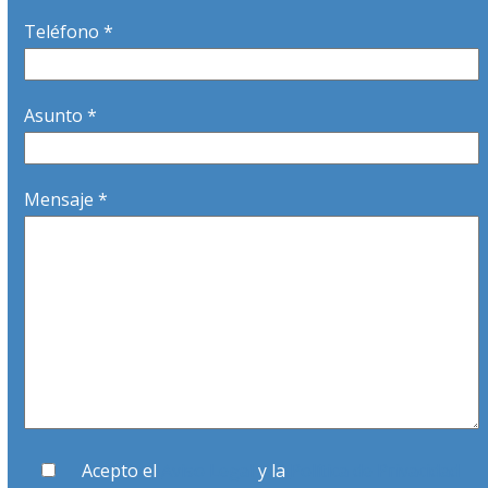
Teléfono *
Asunto *
Mensaje *
Acepto el
Aviso Legal
y la
Política de Privacidad