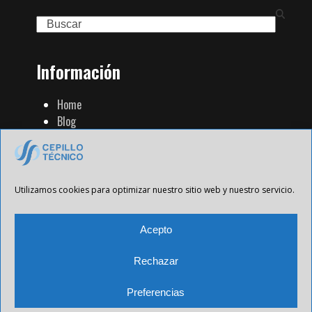
Search
Información
Home
Blog
Familia de Productos
Contacto
Tienda Strip
Aviso Legal
Utilizamos cookies para optimizar nuestro sitio web y nuestro servicio.
Política de Privacidad
Política de cookies
Acepto
Rechazar
Preferencias