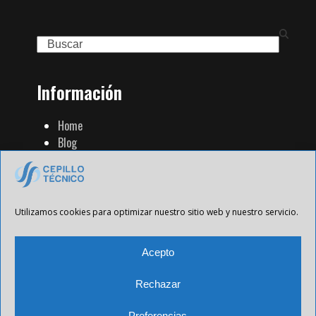
Search
Información
Home
Blog
Familia de Productos
Contacto
Tienda Strip
Aviso Legal
Utilizamos cookies para optimizar nuestro sitio web y nuestro servicio.
Política de Privacidad
Política de cookies
Acepto
Rechazar
Preferencias