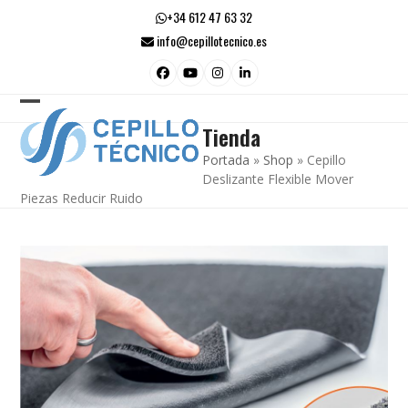
Skip
+34 612 47 63 32
to
info@cepillotecnico.es
content
Facebook
YouTube
Instagram
LinkedIn
Open
Close
Tienda
mobile
mobile
Portada
»
Shop
»
Cepillo
menu
menu
Deslizante Flexible Mover
Piezas Reducir Ruido