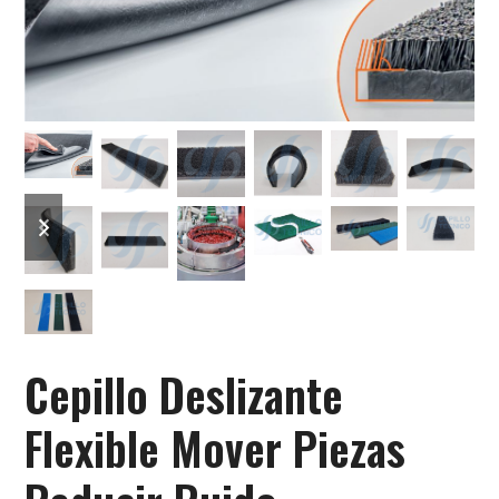
previous
next
slide
slide
Cepillo Deslizante
Flexible Mover Piezas