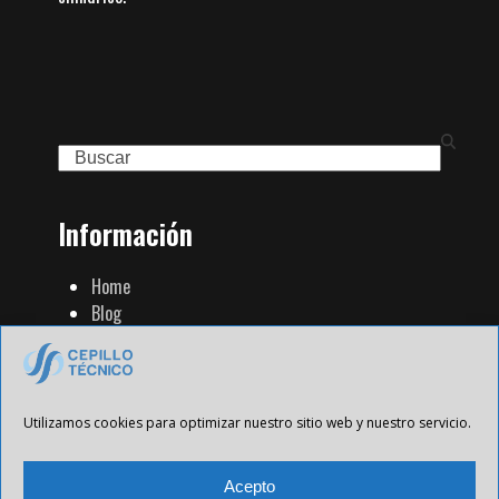
Search
Información
Home
Blog
Familia de Productos
Contacto
Tienda Strip
Aviso Legal
Utilizamos cookies para optimizar nuestro sitio web y nuestro servicio.
Política de Privacidad
Política de cookies
Acepto