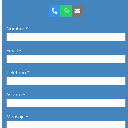
Teléfono
Whatsapp
Correo
electrónico
Nombre *
Email *
Teléfono *
Asunto *
Mensaje *