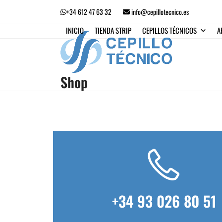
Skip
+34 612 47 63 32
info@cepillotecnico.es
to
content
INICIO
TIENDA STRIP
CEPILLOS TÉCNICOS
A
Shop
+34 93 026 80 51