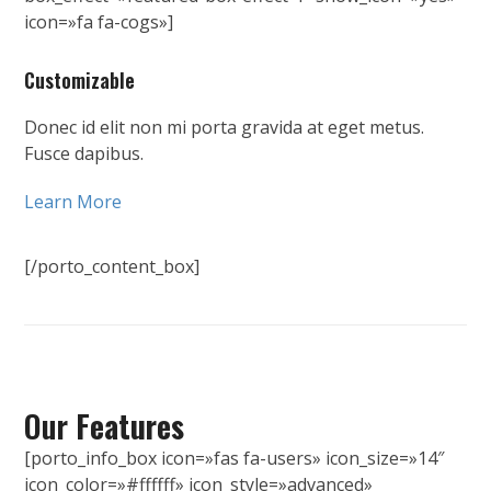
icon=»fa fa-cogs»]
Customizable
Donec id elit non mi porta gravida at eget metus.
Fusce dapibus.
Learn More
[/porto_content_box]
Our
Features
[porto_info_box icon=»fas fa-users» icon_size=»14″
icon_color=»#ffffff» icon_style=»advanced»