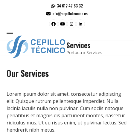
Skip
+34 612 47 63 32
to
info@cepillotecnico.es
content
Facebook
YouTube
Instagram
LinkedIn
Open
Close
Services
mobile
mobile
Portada
»
Services
menu
menu
Our
Services
Lorem ipsum dolor sit amet, consectetur adipiscing
elit. Quisque rutrum pellentesque imperdiet. Nulla
lacinia iaculis nulla non pulvinar. Cum sociis natoque
penatibus et magnis dis parturient montes, nascetur
ridiculus mus. Ut eu risus enim, ut pulvinar lectus. Sed
hendrerit nibh metus.