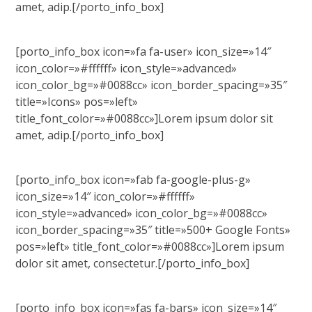
amet, adip.[/porto_info_box]
[porto_info_box icon=»fa fa-user» icon_size=»14″
icon_color=»#ffffff» icon_style=»advanced»
icon_color_bg=»#0088cc» icon_border_spacing=»35″
title=»Icons» pos=»left»
title_font_color=»#0088cc»]Lorem ipsum dolor sit
amet, adip.[/porto_info_box]
[porto_info_box icon=»fab fa-google-plus-g»
icon_size=»14″ icon_color=»#ffffff»
icon_style=»advanced» icon_color_bg=»#0088cc»
icon_border_spacing=»35″ title=»500+ Google Fonts»
pos=»left» title_font_color=»#0088cc»]Lorem ipsum
dolor sit amet, consectetur.[/porto_info_box]
[porto_info_box icon=»fas fa-bars» icon_size=»14″