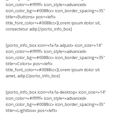
icon_color=»#ffffff» icon_style=»advanced»
icon_color_bg=»#0088cc» icon_border_spacing=»35″
title=»Buttons» pos=»left»
title_font_color=»#0088cc»]Lorem ipsum dolor sit,
consectetur adip.[/porto_info_box]
[porto_info_box icon=»fa fa-adjust» icon_size=»14″
icon_color=»#ffffff» icon_style=»advanced»
icon_color_bg=»#0088cc» icon_border_spacing=»35″
title=»Colors» pos=»left»
title_font_color=»#0088cc»]Lorem ipsum dolor sit
amet, adip.[/porto_info_box]
[porto_info_box icon=»fa fa-desktop» icon_size=»14″
icon_color=»#ffffff» icon_style=»advanced»
icon_color_bg=»#0088cc» icon_border_spacing=»35″
title=»Lightbox» pos=»left»