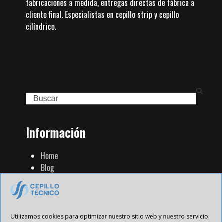
fabricaciones a medida, entregas directas de fábrica a
cliente final. Especialistas en cepillo strip y cepillo
cilíndrico.
Search
Información
Home
Blog
Familia de Productos
Contacto
Tienda Strip
Aviso Legal
Utilizamos cookies para optimizar nuestro sitio web y nuestro servicio.