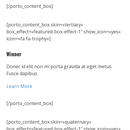
[/porto_content_box]
[porto_content_box skin=»tertiary»
box_effect=»featured-box-effect-1″ show_icon=»yes»
icon=»fa fa-trophy»]
Winner
Donec id elit non mi porta gravida at eget metus.
Fusce dapibus.
Learn More
[/porto_content_box]
[porto_content_box skin=»quaternary»
box_effect=»featured-box-effect-1″ show_icon=»yes»