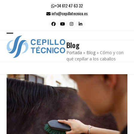
Skip
+34 612 47 63 32
to
info@cepillotecnico.es
content
Facebook
YouTube
Instagram
LinkedIn
Open
Close
Blog
mobile
mobile
Portada
»
Blog
»
Cómo y con
menu
menu
qué cepillar a los caballos