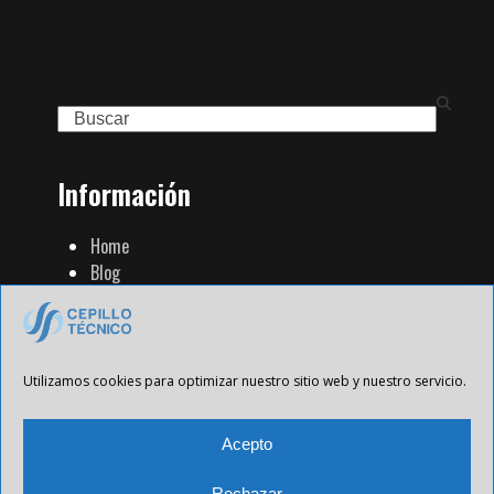
Search
Información
Home
Blog
Familia de Productos
Contacto
Tienda Strip
Aviso Legal
Utilizamos cookies para optimizar nuestro sitio web y nuestro servicio.
Política de Privacidad
Política de cookies
Acepto
Rechazar