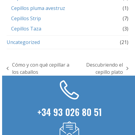
Cepillos pluma avestruz
(1)
Cepillos Strip
(7)
Cepillos Taza
(3)
Uncategorized
(21)
Cómo y con qué cepillar a
Descubriendo el
previous
next
los caballos
cepillo plato
post:
post:
+34 93 026 80 51