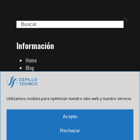
Search
Información
Home
Blog
Familia de Productos
Contacto
Tienda Strip
Aviso Legal
Utilizamos cookies para optimizar nuestro sitio web y nuestro servicio.
Política de Privacidad
Política de cookies
Acepto
Rechazar