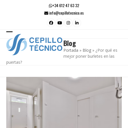
Skip
+34 612 47 63 32
to
info@cepillotecnico.es
content
Facebook
YouTube
Instagram
LinkedIn
Open
Close
Blog
mobile
mobile
Portada
»
Blog
»
¿Por qué es
menu
menu
mejor poner burletes en las
puertas?