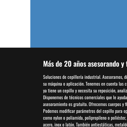
Cepillos Taza
(3)
Uncategorized
(21)
Más de 20 años asesorando y f
Soluciones de cepillería industrial. Asesoramos, 
su máquina o aplicación. Tenemos en cuenta las con
ya tiene un cepillo y necesita su reposición, anal
Disponemos de técnicos comerciales que le ayudar
asesoramiento es gratuito. Ofrecemos cuerpos y fi
Podemos modificar parámetros del cepillo para opti
como nylon o poliamida, polipropileno o poliéster
acero, inox o latón. También antiestáticas, metal