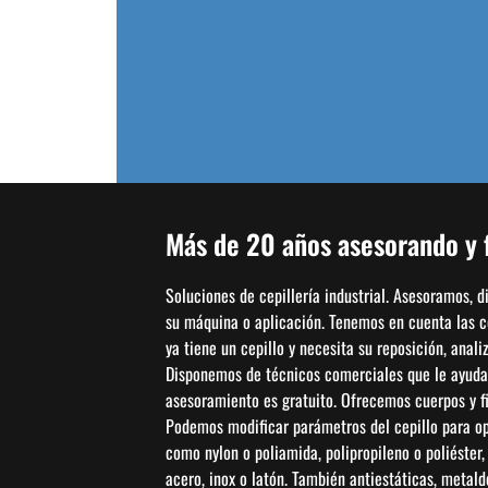
Cepillos Taza
(3)
Uncategorized
(21)
Más de 20 años asesorando y f
Soluciones de cepillería industrial. Asesoramos, 
su máquina o aplicación. Tenemos en cuenta las con
ya tiene un cepillo y necesita su reposición, anal
Disponemos de técnicos comerciales que le ayudar
asesoramiento es gratuito. Ofrecemos cuerpos y fi
Podemos modificar parámetros del cepillo para opti
como nylon o poliamida, polipropileno o poliéster
acero, inox o latón. También antiestáticas, metal