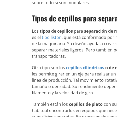
sobre todo si son modulares.
Tipos de cepillos para separ
Los
tipos de cepillos
para
separación de m
es el
tipo listón
, que está conformado por m
de la maquinaria. Su diseño ayuda a crear 
separar materiales ligeros. Pero también p
transportadoras.
Otro tipo son los
cepillos cilíndricos
o de r
les permite girar en un eje para realizar u
línea de producción. Tal movimiento rotativ
tamaño o densidad. Su rendimiento depend
filamento y la velocidad de giro.
También están los
cepillos de plato
con su 
habitual encontrarlos en equipos que neces
superficies concretas. En procesos de separ