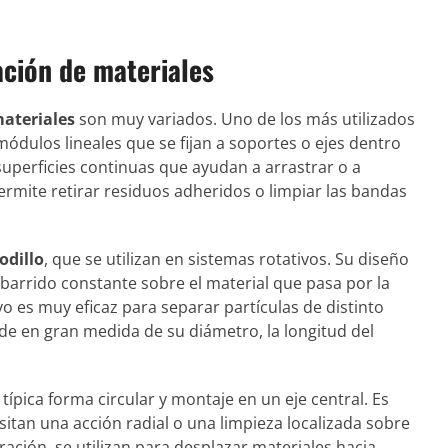
ación de materiales
ateriales
son muy variados. Uno de los más utilizados
ódulos lineales que se fijan a soportes o ejes dentro
superficies continuas que ayudan a arrastrar o a
ermite retirar residuos adheridos o limpiar las bandas
odillo
, que se utilizan en sistemas rotativos. Su diseño
n barrido constante sobre el material que pasa por la
o es muy eficaz para separar partículas de distinto
e en gran medida de su diámetro, la longitud del
típica forma circular y montaje en un eje central. Es
itan una acción radial o una limpieza localizada sobre
ación, se utilizan para desplazar materiales hacia