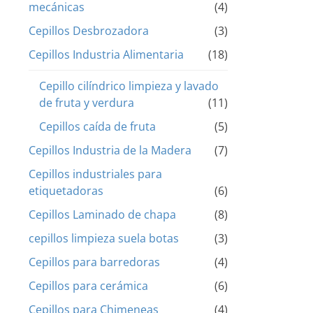
mecánicas
(4)
Cepillos Desbrozadora
(3)
Cepillos Industria Alimentaria
(18)
Cepillo cilíndrico limpieza y lavado
de fruta y verdura
(11)
Cepillos caída de fruta
(5)
Cepillos Industria de la Madera
(7)
Cepillos industriales para
etiquetadoras
(6)
Cepillos Laminado de chapa
(8)
cepillos limpieza suela botas
(3)
Cepillos para barredoras
(4)
Cepillos para cerámica
(6)
Cepillos para Chimeneas
(4)