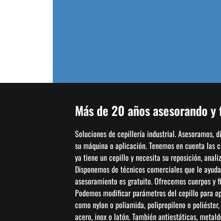
Cepillos Taza
(3)
Uncategorized
(21)
Más de 20 años asesorando y f
Soluciones de cepillería industrial. Asesoramos, 
su máquina o aplicación. Tenemos en cuenta las con
ya tiene un cepillo y necesita su reposición, anal
Disponemos de técnicos comerciales que le ayudar
asesoramiento es gratuito. Ofrecemos cuerpos y fi
Podemos modificar parámetros del cepillo para opti
como nylon o poliamida, polipropileno o poliéster
acero, inox o latón. También antiestáticas, metal