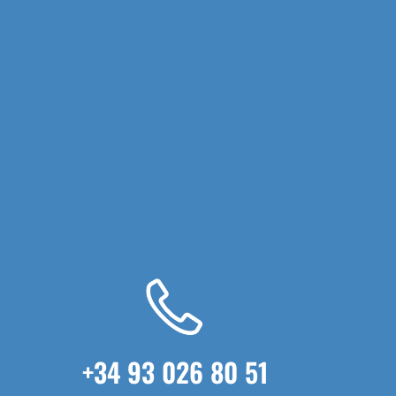
importante para la limpieza en
diferentes sectores industriales y
comerciales. En menor medida son
conocidos por el consumidor general
ni se utilizan para tareas domésticas.
Conocer más acerca de los usos del
cepillo plato es esencial para poder…
Continue reading →
+34 93 026 80 51