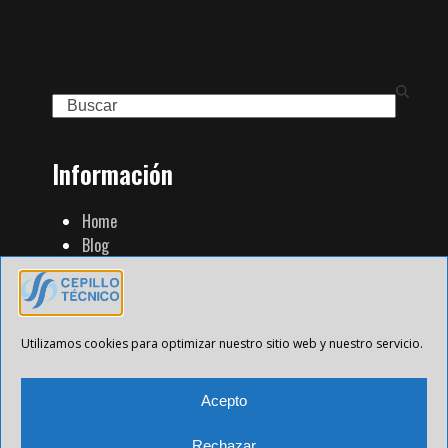
Search
Información
Home
Blog
Familia de Productos
Contacto
Tienda Strip
Aviso Legal
Utilizamos cookies para optimizar nuestro sitio web y nuestro servicio.
Política de Privacidad
Política de cookies
Acepto
Rechazar