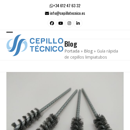
Skip
+34 612 47 63 32
to
info@cepillotecnico.es
content
Facebook
YouTube
Instagram
LinkedIn
Open
Close
Blog
mobile
mobile
Portada
»
Blog
»
Guía rápida
menu
menu
de cepillos limpiatubos