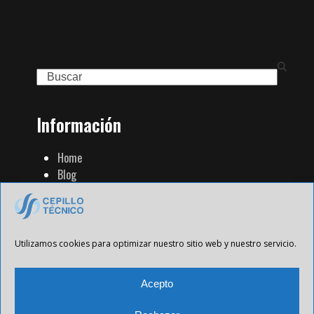
Search
Información
Home
Blog
Familia de Productos
Contacto
Tienda Strip
Aviso Legal
Utilizamos cookies para optimizar nuestro sitio web y nuestro servicio.
Política de Privacidad
Política de cookies
Acepto