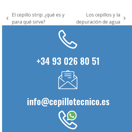
El cepillo strip: ¿qué es y
Los cepillos y la
previous
next
para qué sirve?
depuración de agua
post:
post:
+34 93 026 80 51
info@cepillotecnico.es