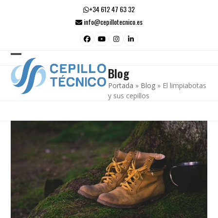
Skip
+34 612 47 63 32
to
info@cepillotecnico.es
content
Facebook
YouTube
Instagram
LinkedIn
Open
Close
Blog
mobile
mobile
Portada
»
Blog
»
El limpiabotas
menu
menu
y sus cepillos