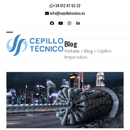
Skip
+34 612 47 63 32
to
info@cepillotecnico.es
content
Facebook
YouTube
Instagram
LinkedIn
Open
Close
Blog
mobile
mobile
Portada
»
Blog
»
Cepillos
menu
menu
limpia tubos