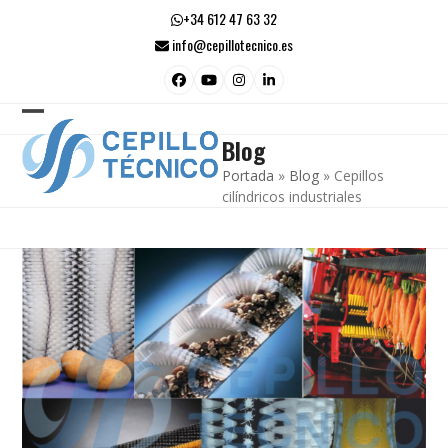
Skip
+34 612 47 63 32
to
info@cepillotecnico.es
content
Facebook
YouTube
Instagram
LinkedIn
Open
Close
Blog
mobile
mobile
Portada
»
Blog
»
Cepillos
menu
menu
cilíndricos industriales