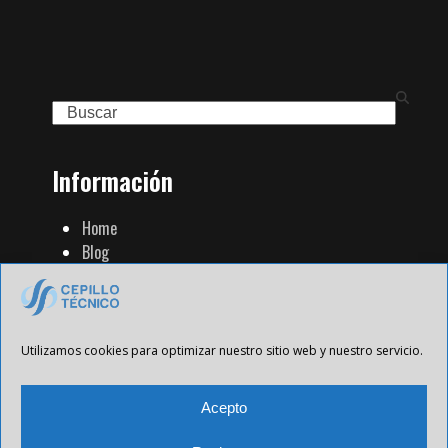
Search
Información
Home
Blog
Familia de Productos
Contacto
Tienda Strip
Aviso Legal
Utilizamos cookies para optimizar nuestro sitio web y nuestro servicio.
Política de Privacidad
Política de cookies
Acepto