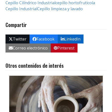
Cepillo Cilíndrico Industrial
cepillo hortofruticola
Cepillo Industrial
Cepillo limpieza y lavado
Compartir
Twitter
Facebook
LinkedIn
Correo electrónico
Pinterest
Otros contenidos de interés