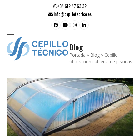
Skip
+34 612 47 63 32
to
info@cepillotecnico.es
content
Facebook
YouTube
Instagram
LinkedIn
Open
Close
Blog
mobile
mobile
Portada
»
Blog
»
Cepillo
menu
menu
obturación cubierta de piscinas