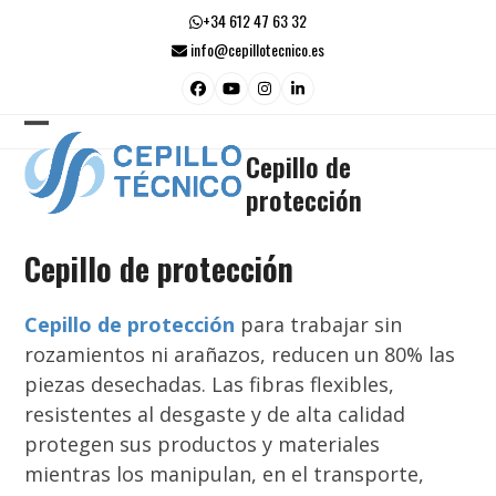
Skip
+34 612 47 63 32
to
info@cepillotecnico.es
content
Facebook
YouTube
Instagram
LinkedIn
Open
Close
Cepillo de
mobile
mobile
protección
menu
menu
Cepillo de protección
Cepillo de protección
para trabajar sin
rozamientos ni arañazos, reducen un 80% las
piezas desechadas. Las fibras flexibles,
resistentes al desgaste y de alta calidad
protegen sus productos y materiales
mientras los manipulan, en el transporte,