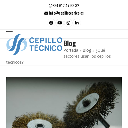
Skip
+34 612 47 63 32
to
info@cepillotecnico.es
content
Facebook
YouTube
Instagram
LinkedIn
Open
Close
Blog
mobile
mobile
Portada
»
Blog
»
¿Qué
menu
menu
sectores usan los cepillos
técnicos?