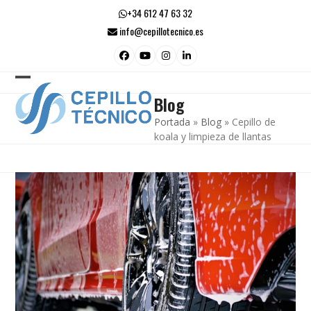
Skip
+34 612 47 63 32
to
info@cepillotecnico.es
content
Facebook
YouTube
Instagram
LinkedIn
Open
Close
Blog
mobile
mobile
Portada
»
Blog
»
Cepillo de
menu
menu
koala y limpieza de llantas