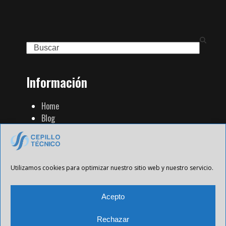
Search
Información
Home
Blog
Familia de Productos
Contacto
Tienda Strip
Aviso Legal
Utilizamos cookies para optimizar nuestro sitio web y nuestro servicio.
Política de Privacidad
Política de cookies
Acepto
Rechazar