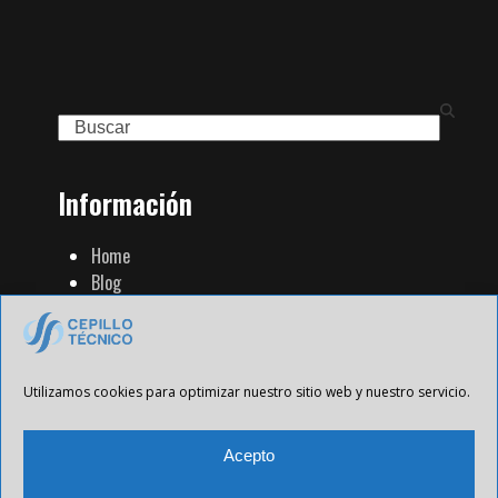
Search
Información
Home
Blog
Familia de Productos
Contacto
Tienda Strip
Aviso Legal
Utilizamos cookies para optimizar nuestro sitio web y nuestro servicio.
Política de Privacidad
Política de cookies
Acepto