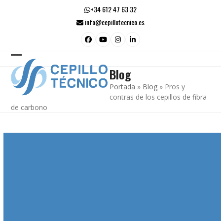
Skip
+34 612 47 63 32
to
info@cepillotecnico.es
content
Facebook
YouTube
Instagram
LinkedIn
Open
Close
Blog
mobile
mobile
Portada
»
Blog
»
Pros y
menu
menu
contras de los cepillos de fibra
de carbono