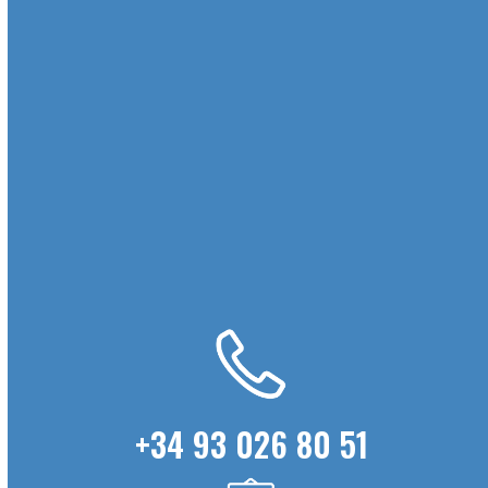
Cepillos Desbarbados
(4)
Cepillos limpiainteriores
(3)
Cepillos Plato
(5)
Cepillos pluma avestruz
(1)
Cepillos Strip
(7)
Cepillos Taza
(3)
Uncategorized
(21)
+34 93 026 80 51