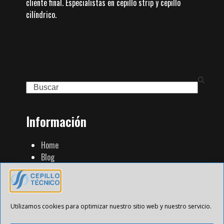
cliente final. Especialistas en cepillo strip y cepillo
cilíndrico.
Search
Información
Home
Blog
Familia de Productos
Contacto
Tienda Strip
Aviso Legal
Utilizamos cookies para optimizar nuestro sitio web y nuestro servicio.
Política de Privacidad