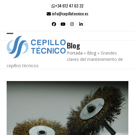
Skip
+34 612 47 63 32
to
info@cepillotecnico.es
content
Facebook
YouTube
Instagram
LinkedIn
Open
Close
Blog
mobile
mobile
Portada
»
Blog
»
Grandes
menu
menu
claves del mantenimiento de
cepillos técnicos