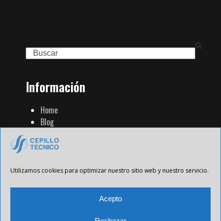
Search
Información
Home
Blog
Familia de Productos
Contacto
Tienda Strip
Aviso Legal
Utilizamos cookies para optimizar nuestro sitio web y nuestro servicio.
Política de Privacidad
Política de cookies
Acepto
Rechazar