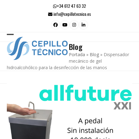
Skip
+34 612 47 63 32
to
info@cepillotecnico.es
content
Facebook
YouTube
Instagram
LinkedIn
Open
Close
Blog
mobile
mobile
Portada
»
Blog
»
Dispensador
menu
menu
mecánico de gel
hidroalcohólico para la desinfección de las manos