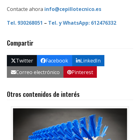
Contacte ahora
info@cepillotecnico.es
Tel. 930268051
–
Tel. y WhatsApp: 612476332
Compartir
Twitter
Facebook
LinkedIn
Correo electrónico
Pinterest
Otros contenidos de interés