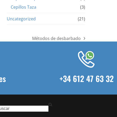
Cepillos Taza
(3)
Uncategorized
(21)
Métodos de desbarbado
next
post:
es
+34 612 47 63 32
ch