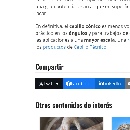
una gran potencia de arranque en superfic
lacar.
En definitiva, el
cepillo cónico
es menos vol
práctico en los
ángulos
y para trabajos de 
las aplicaciones a una
mayor escala
. Una
los
productos
de
Cepillo Técnico
.
Compartir
Twitter
Facebook
LinkedIn
Otros contenidos de interés