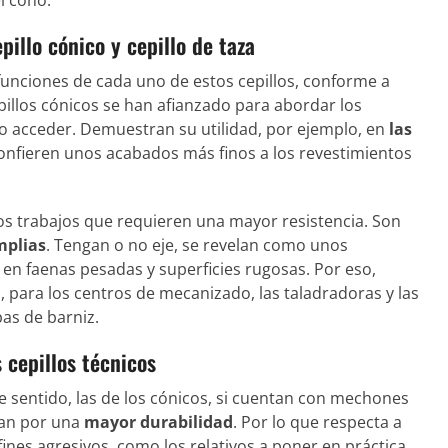
pillo cónico y cepillo de taza
unciones de cada uno de estos cepillos, conforme a
pillos cónicos se han afianzado para abordar los
o acceder. Demuestran su utilidad, por ejemplo, en
las
confieren unos acabados más finos a los revestimientos
los trabajos que requieren una mayor resistencia. Son
mplias
. Tengan o no eje, se revelan como unos
 en faenas pesadas y superficies rugosas. Por eso,
, para los centros de mecanizado, las taladradoras y las
pas de barniz.
s cepillos técnicos
te sentido, las de los cónicos, si cuentan con mechones
izan por una
mayor durabilidad
. Por lo que respecta a
ines agresivos, como los relativos a poner en práctica