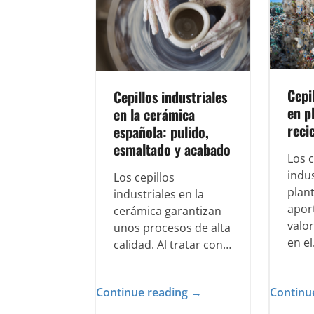
Cepi
Cepillos industriales
en p
en la cerámica
recic
española: pulido,
esmaltado y acabado
Los c
indus
Los cepillos
plant
industriales en la
apor
cerámica garantizan
valor
unos procesos de alta
en e
calidad. Al tratar con…
Continue reading →
Continu