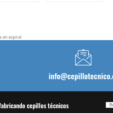
s en espiral
info@cepillotecnico.
abricando cepillos técnicos
Sear