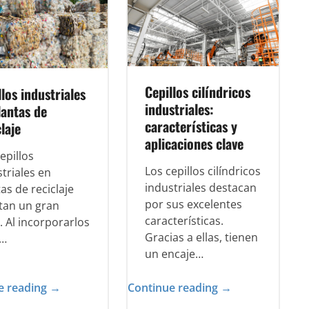
Cepillos cilíndricos
llos industriales
industriales:
lantas de
características y
laje
aplicaciones clave
epillos
Los cepillos cilíndricos
triales en
industriales destacan
as de reciclaje
por sus excelentes
tan un gran
características.
. Al incorporarlos
Gracias a ellas, tienen
l…
un encaje…
e reading →
Continue reading →