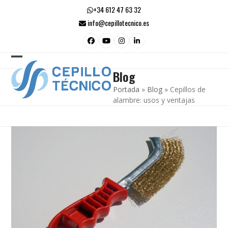
Skip
+34 612 47 63 32
to
info@cepillotecnico.es
content
Facebook
YouTube
Instagram
LinkedIn
Open
Close
Blog
mobile
mobile
Portada
»
Blog
»
Cepillos de
menu
menu
alambre: usos y ventajas