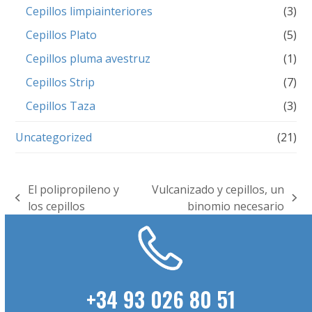
Cepillos limpiainteriores
(3)
Cepillos Plato
(5)
Cepillos pluma avestruz
(1)
Cepillos Strip
(7)
Cepillos Taza
(3)
Uncategorized
(21)
El polipropileno y
Vulcanizado y cepillos, un
previous
next
los cepillos
binomio necesario
post:
post:
+34 93 026 80 51