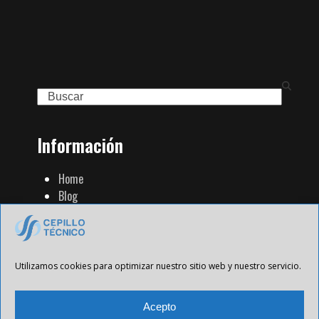
Search
Información
Home
Blog
Familia de Productos
Contacto
Tienda Strip
Aviso Legal
Utilizamos cookies para optimizar nuestro sitio web y nuestro servicio.
Política de Privacidad
Política de cookies
Acepto