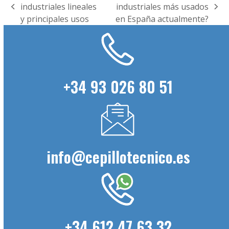
industriales lineales
industriales más usados
previous
next
y principales usos
en España actualmente?
post:
post:
+34 93 026 80 51
info@cepillotecnico.es
+34 612 47 63 32