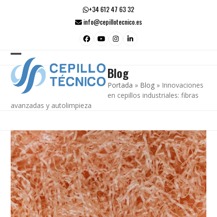
Skip
+34 612 47 63 32
to
info@cepillotecnico.es
content
Facebook
YouTube
Instagram
LinkedIn
Open
Close
Blog
mobile
mobile
Portada
»
Blog
»
Innovaciones
menu
menu
en cepillos industriales: fibras
avanzadas y autolimpieza