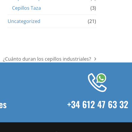
Cepillos Taza
(3)
Uncategorized
(21)
¿Cuánto duran los cepillos industriales?
next
post:
es
+34 612 47 63 32