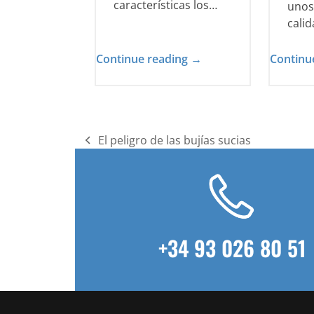
características los…
unos
calid
Continue reading →
Continu
El peligro de las bujías sucias
previous
post:
+34 93 026 80 51