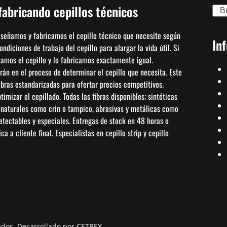
abricando cepillos técnicos
Sear
diseñamos y fabricamos el cepillo técnico que necesite según
In
diciones de trabajo del cepillo para alargar la vida útil. Si
izamos el cepillo y lo fabricamos exactamente igual.
án en el proceso de determinar el cepillo que necesita. Este
bras estandarizadas para ofertar precios competitivos.
mizar el cepillado. Todas las fibras disponibles; sintéticas
, naturales como crin o tampico, abrasivas y metálicas como
detectables y especiales. Entregas de stock en 48 horas o
a a cliente final. Especialistas en cepillo strip y cepillo
ados. Desarrollado por
CETREX