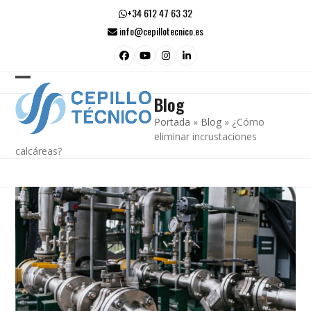
Skip
+34 612 47 63 32
to
info@cepillotecnico.es
content
Facebook
YouTube
Instagram
LinkedIn
Open
Close
Blog
mobile
mobile
Portada
»
Blog
»
¿Cómo
menu
menu
eliminar incrustaciones
calcáreas?