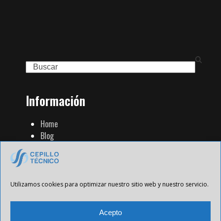
Search
Información
Home
Blog
Familia de Productos
Contacto
Tienda Strip
Aviso Legal
Utilizamos cookies para optimizar nuestro sitio web y nuestro servicio.
Política de Privacidad
Política de cookies
Acepto