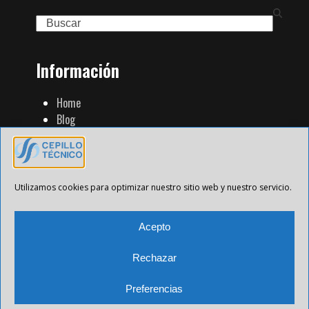
Search
Información
Home
Blog
Familia de Productos
Contacto
Tienda Strip
Aviso Legal
Utilizamos cookies para optimizar nuestro sitio web y nuestro servicio.
Política de Privacidad
Política de cookies
Acepto
Rechazar
Preferencias