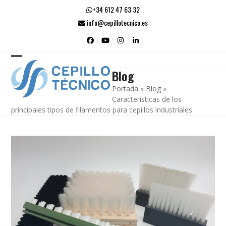
Skip
+34 612 47 63 32
to
info@cepillotecnico.es
content
Facebook
YouTube
Instagram
LinkedIn
Open
Close
Blog
mobile
mobile
Portada
»
Blog
»
menu
menu
Características de los
principales tipos de filamentos para cepillos industriales