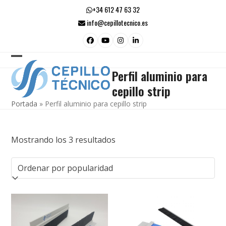
Skip
+34 612 47 63 32
to
info@cepillotecnico.es
content
Facebook
YouTube
Instagram
LinkedIn
Open
Close
Perfil aluminio para
mobile
mobile
cepillo strip
menu
menu
Portada
»
Perfil aluminio para cepillo strip
Ordenado
Mostrando los 3 resultados
por
popularidad